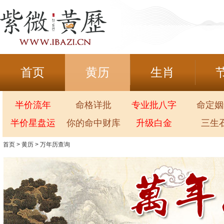
首页
黄历
生肖
半价流年
命格详批
专业批八字
命定姻
半价星盘运
你的命中财库
升级白金
三生
首页
>
黄历
>
万年历查询