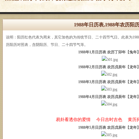
1988年日历表,1988年农历阳
说明：阳历红色代表为周末，其它加色的为传统节日、二十四节气日。此表为1988年
历阳历对照表，含阴阳历、节日、二十四节气等。
1988年1月日历表 农历丁卯年【兔年
1988年2月日历表 农历戊辰年【龙年
1988年3月日历表 农历戊辰年【龙年
1988年4月日历表 农历戊辰年【龙年
易卦看透你的爱情
今日吉时吉色
黄历
1988年5月日历表 农历戊辰年【龙年