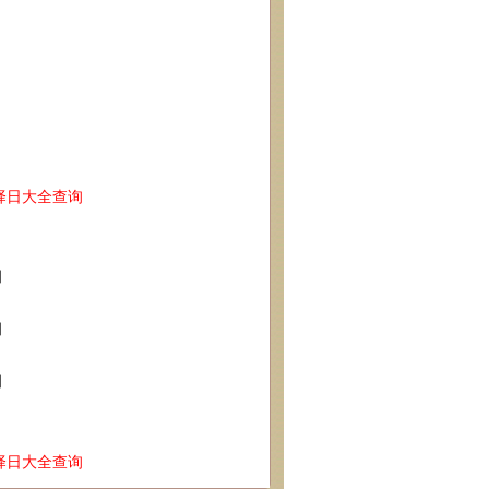
】
】
】
择日大全查询
】
】
】
】
择日大全查询