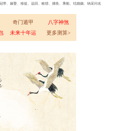
冠带、嫁娶、移徙、远回、畋猎、捕鱼、乘船、结婚姻、纳采问名
奇门遁甲
八字神煞
包
未来十年运
更多测算>
历