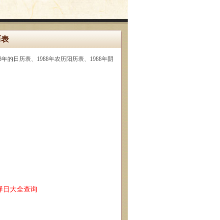
历表
的日历表、1988年农历阳历表、1988年阴
】
】
】
】
择日大全查询
】