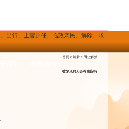
友、出行、上官赴任、临政亲民、解除、求
首页
>
解梦
>
周公解梦
于我们
问卷调查
被梦见的人会有感应吗
。