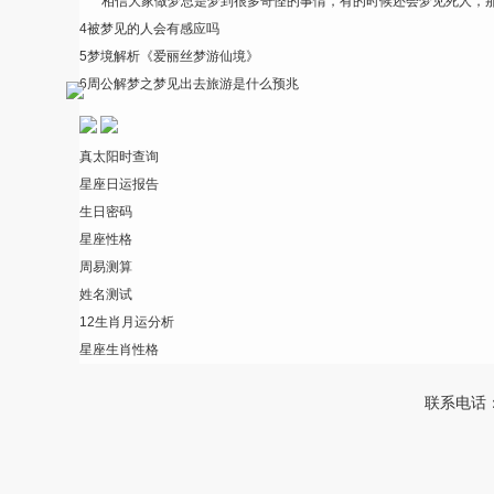
相信大家做梦总是梦到很多奇怪的事情，有的时候还会梦见死人，那.
4
被梦见的人会有感应吗
5
梦境解析《爱丽丝梦游仙境》
6
周公解梦之梦见出去旅游是什么预兆
真太阳时查询
星座日运报告
生日密码
星座性格
周易测算
姓名测试
12生肖月运分析
星座生肖性格
联系电话：4