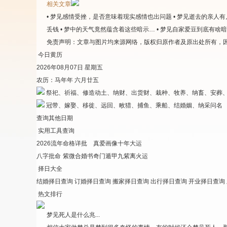
相关文章
• 梦见感情受挫，是否意味着现实感情也出问题
• 梦见逝去的亲人
丢钱
• 梦中的天气竟然蕴含着这些暗示…
• 梦见自家爱豆到底有啥
免责声明：
文章与图片均来源网络，版权归原作者及原出处所有，
今日黄历
2026年08月07日 星期五
农历：马年年 六月廿五
祭祀、祈福、修造动土、纳财、出货财、栽种、牧养、纳畜、安葬
冠带、嫁娶、移徙、远回、畋猎、捕鱼、乘船、结婚姻、纳采问名
查询其他日期
实用工具查询
2026流年
命格详批
真爱画像
十年大运
八字批命
紫微合婚书
奇门遁甲
九紫离火运
择日大全
结婚择日查询
订婚择日查询
搬家择日查询
出行择日查询
开业择日查询
热文排行
梦见死人是什么兆...