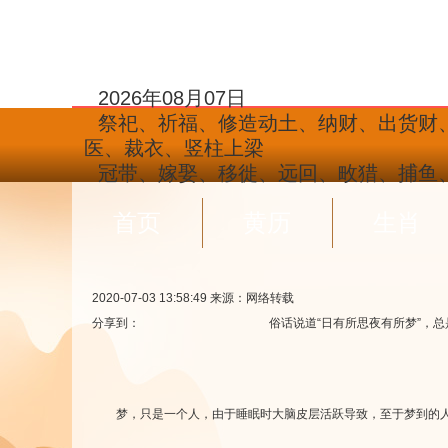
2026年08月07日
祭祀、祈福、修造动土、纳财、出货财
医、裁衣、竖柱上梁
冠带、嫁娶、移徙、远回、畋猎、捕鱼
首页
黄历
生肖
2020-07-03 13:58:49
来源：网络转载
分享到：
俗话说道“日有所思夜有所梦”，总
梦，只是一个人，由于睡眠时大脑皮层活跃导致，至于梦到的人