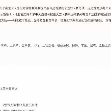
有几个寓意？
• 什么时候能顺风顺水？看你是否梦到了这些
• 梦见钱一定是发财预兆？
暗示隐喻？
• 见血皆恶兆？梦中见血也可能是大吉
• 梦中压抑梦外有喜？这些梦境预兆
因无法一一和版权者联系，如涉及版权等问题，请及时联系并通知我们进行删除。
客服
、求嗣、上表章、会亲友、出行、上官赴任、临政亲民、解除、求医、裁衣、竖柱上梁
上等吉日查询
2
梦见牙齿掉了是什么征兆