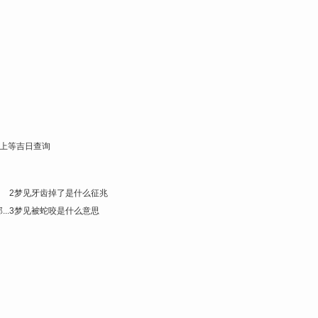
上等吉日查询
2
梦见牙齿掉了是什么征兆
..
3
梦见被蛇咬是什么意思