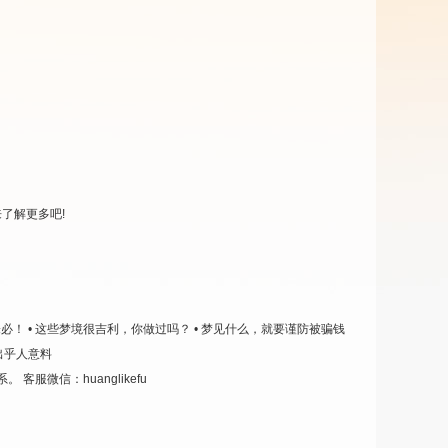
来了解更多吧!
未必！
• 这些梦境很吉利，你做过吗？
• 梦见什么，就要谨防被骗钱
出乎人意料
系。
客服微信：huanglikefu