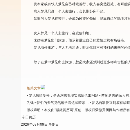
资本家或有钱人梦见自己朴素苦行，收入会突然锐减，有可能
病人梦见只身一个人去旅行，会长期卧床不起。
禁欲的人梦见在苦行，会成为民族的领袖，能靠自己的聪明才智
女人梦见一个人去旅行，会威信扫地。
未婚者梦见出门旅游，预示着最近自己的爱情运势有所提高。
梦见海外旅游，与人无法沟通，暗示你对不可预料的未来的恐
除了在梦中梦见出去旅游，想必大家还梦到过更多稀奇古怪的人或
相关文章
• 梦见感情受挫，是否意味着现实感情也出问题
• 梦见逝去的亲人
丢钱
• 梦中的天气竟然蕴含着这些暗示…
• 梦见自家爱豆到底有啥
版权声明：
本文由“紫微黄历网“原创，版权归紫微黄历网与作者所
今日黄历
2026年08月09日 星期日