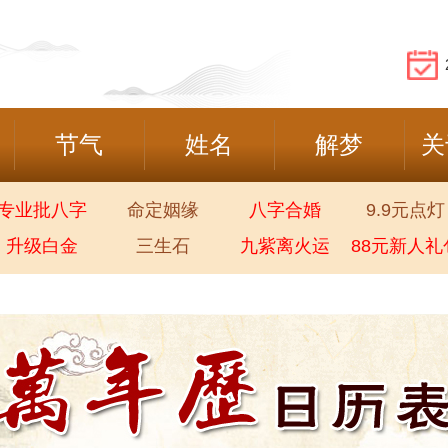
节气
姓名
解梦
关
专业批八字
命定姻缘
八字合婚
9.9元点灯
升级白金
三生石
九紫离火运
88元新人礼