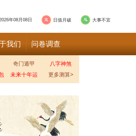
2026年08月08日
日值月破
大事不宜
于我们
问卷调查
奇门遁甲
八字神煞
包
未来十年运
更多测算>