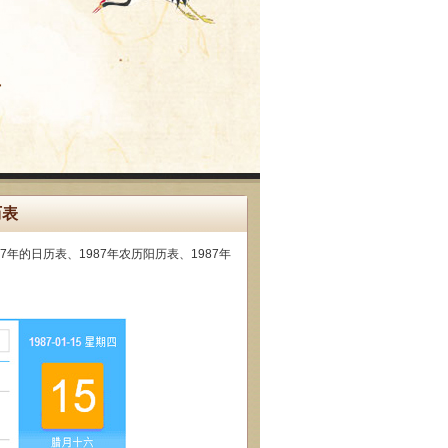
历
历表
的日历表、1987年农历阳历表、1987年
】