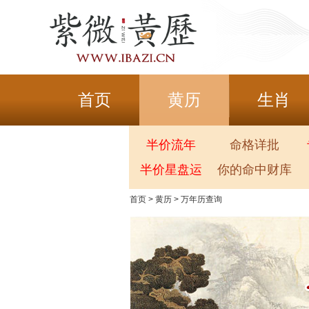
首页
黄历
生肖
半价流年
命格详批
半价星盘运
你的命中财库
首页
>
黄历
>
万年历查询