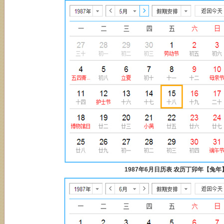
1987年6月日历表 农历丁卯年【兔年