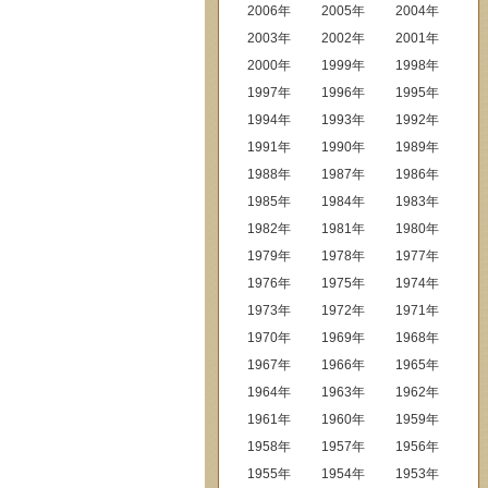
2006年
2005年
2004年
2003年
2002年
2001年
2000年
1999年
1998年
1997年
1996年
1995年
1994年
1993年
1992年
1991年
1990年
1989年
1988年
1987年
1986年
1985年
1984年
1983年
1982年
1981年
1980年
1979年
1978年
1977年
1976年
1975年
1974年
1973年
1972年
1971年
1970年
1969年
1968年
1967年
1966年
1965年
1964年
1963年
1962年
1961年
1960年
1959年
1958年
1957年
1956年
1955年
1954年
1953年