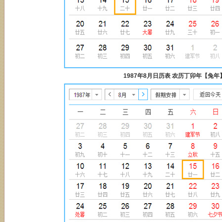
1987年8月日历表 农历丁卯年【兔年