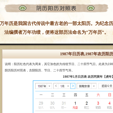
万年历是我国古代传说中最古老的一部太阳历。为纪念
法编撰者万年功绩，便将这部历法命名为"万年历"。
1987年日历表,1987年农历阳
说明：阳历红色代表为周末，其它加色的为传统节日、二十四节气日。此表为1987年
阴历阳历对照表，含阴阳历、节日、二十四节气等。
1987年1月日历表 农历丙寅年【虎年