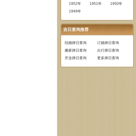
1952年
1951年
1950年
1949年
吉日查询推荐
结婚择日查询
订婚择日查询
搬家择日查询
出行择日查询
开业择日查询
更多择日查询