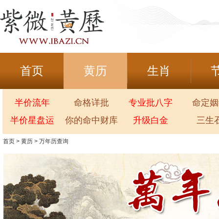
首页
黄历
生肖
半价流年
命格详批
专业批八字
命定姻
半价星盘运
你的命中财库
升级白金
三生
首页
>
黄历
>
万年历查询