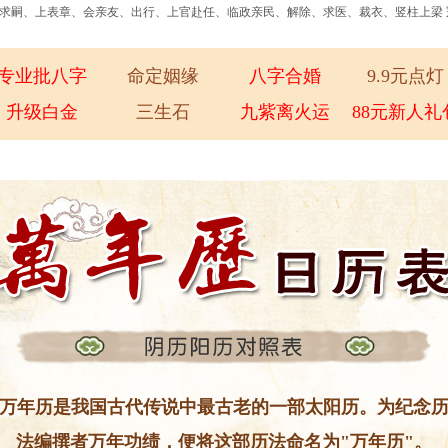
求嗣、上表章、会亲友、出行、上官赴任、临政亲民、解除、求医、裁衣、竖柱上梁
专业批八字
命定姻缘
八字合婚
9.9元点灯
升级白金
三生石
九紫离火运
88元新人礼
万年历是我国古代传说中最古老的一部太阳历。为纪念
法编撰者万年功绩，便将这部历法命名为"万年历"。