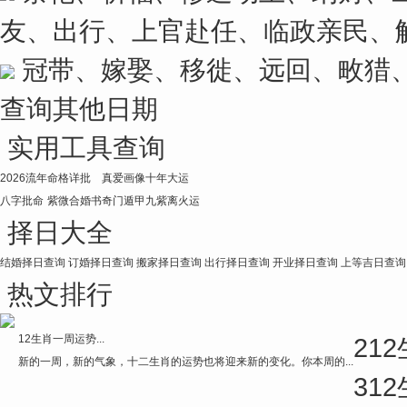
友、出行、上官赴任、临政亲民、
冠带、嫁娶、移徙、远回、畋猎
查询其他日期
实用工具查询
2026流年
命格详批
真爱画像
十年大运
八字批命
紫微合婚书
奇门遁甲
九紫离火运
择日大全
结婚择日查询
订婚择日查询
搬家择日查询
出行择日查询
开业择日查询
上等吉日查询
热文排行
12生肖一周运势...
2
12
新的一周，新的气象，十二生肖的运势也将迎来新的变化。你本周的...
3
12