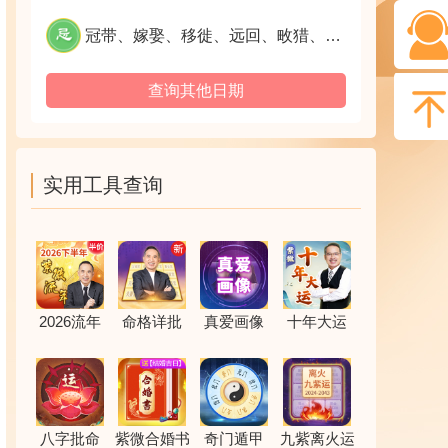
冠带、嫁娶、移徙、远回、畋猎、捕鱼、乘船、结婚姻、纳采问名
查询其他日期
实用工具查询
2026流年
命格详批
真爱画像
十年大运
八字批命
紫微合婚书
奇门遁甲
九紫离火运