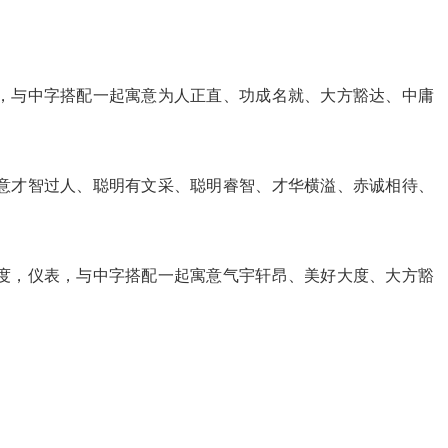
，与中字搭配一起寓意为人正直、功成名就、大方豁达、中庸
意才智过人、聪明有文采、聪明睿智、才华横溢、赤诚相待、
度，仪表，与中字搭配一起寓意气宇轩昂、美好大度、大方豁