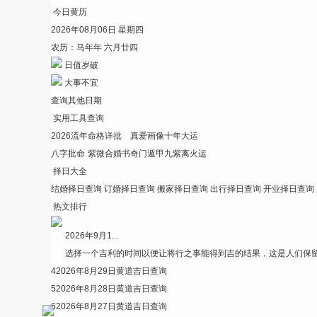
今日黄历
2026年08月06日 星期四
农历：马年年 六月廿四
日值岁破
大事不宜
查询其他日期
实用工具查询
2026流年
命格详批
真爱画像
十年大运
八字批命
紫微合婚书
奇门遁甲
九紫离火运
择日大全
结婚择日查询
订婚择日查询
搬家择日查询
出行择日查询
开业择日查询
热文排行
2026年9月1...
选择一个吉利的时间以便让将行之事能得到吉的结果，这是人们保留.
4
2026年8月29日黄道吉日查询
5
2026年8月28日黄道吉日查询
6
2026年8月27日黄道吉日查询