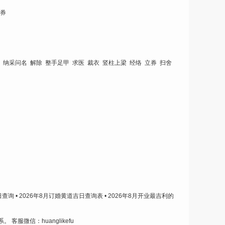
立券
姻 纳采问名 解除 整手足甲 求医 裁衣 竖柱上梁 经络 立券 扫舍
吉日查询
• 2026年8月订婚黄道吉日查询表
• 2026年8月开业最吉利的
系。
客服微信：huanglikefu