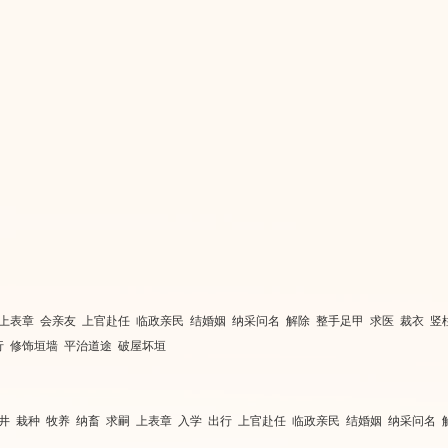
 上表章 会亲友 上官赴任 临政亲民 结婚姻 纳采问名 解除 整手足甲 求医 裁衣 竖
行 修饰垣墙 平治道途 破屋坏垣
井 栽种 牧养 纳畜 求嗣 上表章 入学 出行 上官赴任 临政亲民 结婚姻 纳采问名 