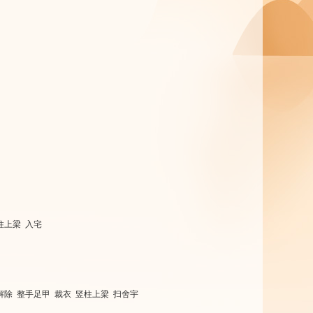
柱上梁 入宅
解除 整手足甲 裁衣 竖柱上梁 扫舍宇