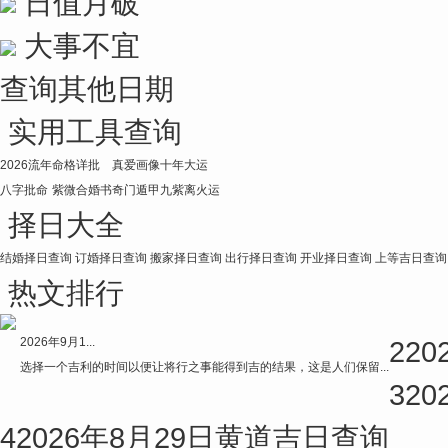
日值月破
大事不宜
查询其他日期
实用工具查询
2026流年
命格详批
真爱画像
十年大运
八字批命
紫微合婚书
奇门遁甲
九紫离火运
择日大全
结婚择日查询
订婚择日查询
搬家择日查询
出行择日查询
开业择日查询
上等吉日查询
热文排行
2026年9月1...
2
2
选择一个吉利的时间以便让将行之事能得到吉的结果，这是人们保留...
3
2
4
2026年8月29日黄道吉日查询