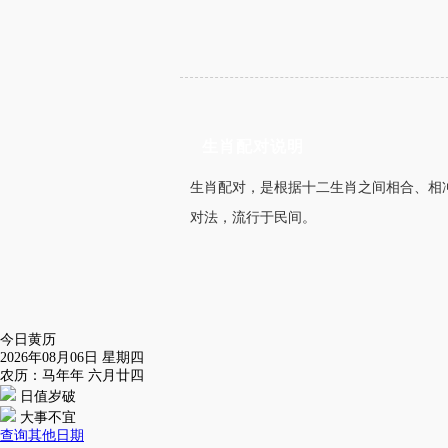
生肖配对说明
生肖配对，是根据十二生肖之间相合、相
对法，流行于民间。
今日黄历
2026年08月06日 星期四
农历：马年年 六月廿四
日值岁破
大事不宜
查询其他日期