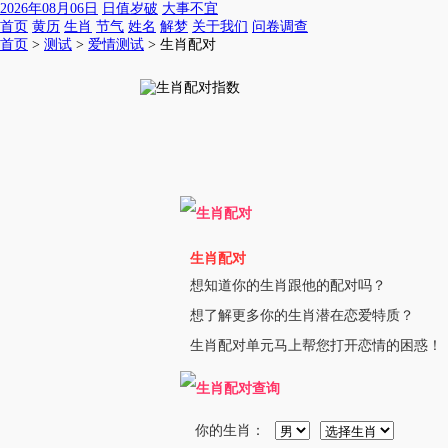
2026年08月06日
日值岁破
大事不宜
首页
黄历
生肖
节气
姓名
解梦
关于我们
问卷调查
首页
>
测试
>
爱情测试
>
生肖配对
生肖配对
想知道你的生肖跟他的配对吗？
想了解更多你的生肖潜在恋爱特质？
生肖配对单元马上帮您打开恋情的困惑！
你的生肖：